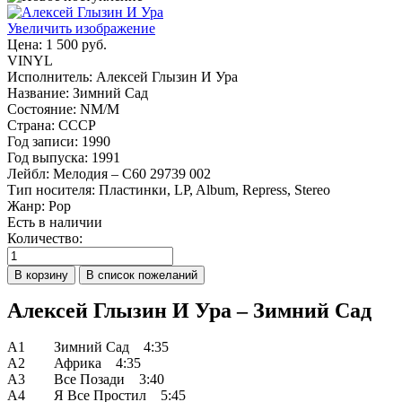
Увеличить изображение
Цена:
1 500 руб.
VINYL
Исполнитель
:
Алексей Глызин И Ура
Название
:
Зимний Сад
Состояние
:
NM/M
Страна
:
СССР
Год записи
:
1990
Год выпуска
:
1991
Лейбл
:
Мелодия – С60 29739 002
Тип носителя
:
Пластинки, LP, Album, Repress, Stereo
Жанр
:
Pop
Есть в наличии
Количество:
Алексей Глызин И Ура – Зимний Сад
A1 Зимний Сад 4:35
A2 Африка 4:35
A3 Все Позади 3:40
A4 Я Все Простил 5:45