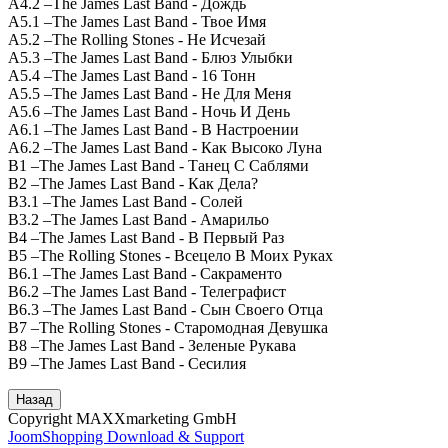
A4.2 –The James Last Band - Дождь
A5.1 –The James Last Band - Твое Имя
A5.2 –The Rolling Stones - Не Исчезай
A5.3 –The James Last Band - Блюз Улыбки
A5.4 –The James Last Band - 16 Тонн
A5.5 –The James Last Band - Не Для Меня
A5.6 –The James Last Band - Ночь И День
A6.1 –The James Last Band - В Настроении
A6.2 –The James Last Band - Как Высоко Луна
B1 –The James Last Band - Танец С Саблями
B2 –The James Last Band - Как Дела?
B3.1 –The James Last Band - Солей
B3.2 –The James Last Band - Амарильо
B4 –The James Last Band - В Первый Раз
B5 –The Rolling Stones - Всецело В Моих Руках
B6.1 –The James Last Band - Сакраменто
B6.2 –The James Last Band - Телеграфист
B6.3 –The James Last Band - Сын Своего Отца
B7 –The Rolling Stones - Старомодная Девушка
B8 –The James Last Band - Зеленые Рукава
B9 –The James Last Band - Сесилия
Copyright MAXXmarketing GmbH
JoomShopping Download & Support