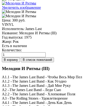
Увеличить изображение
Цена:
300 руб.
VINYL
Исполнитель
:
James Last
Название
:
Мелодии И Ритмы (III)
Год выпуска
:
1975
Жанр
:
Рок
Есть в наличии
Количество:
Мелодии И Ритмы (III)
A1.1 –The James Last Band - Чтобы Весь Мир Пел
A1.2 –The James Last Band - Как Угодно
A1.3 –The James Last Band - Дай Мне Руку
A2 –The James Last Band - Леди Сью
A2.2 –The James Last Band - Хлопковые Поля
A3 –The Rolling Stones - Удовлетворение
A4.1 –The James Last Band - День Как День